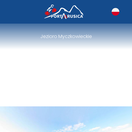
Jezioro Myczkowieckie