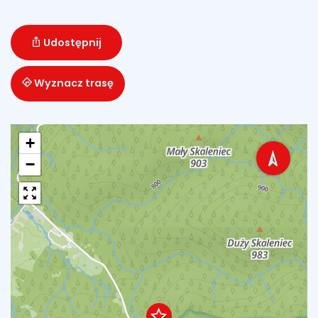
Udostępnij
Wyznacz trasę
+
−