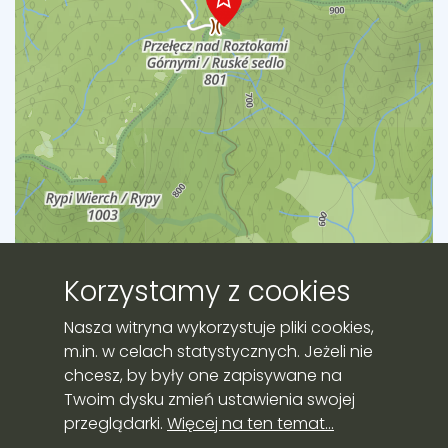
Korzystamy z cookies
Leaflet
|
©
OpenStreetMap
contributors
Nasza witryna wykorzystuje pliki cookies,
m.in. w celach statystycznych. Jeżeli nie
chcesz, by były one zapisywane na
Twoim dysku zmień ustawienia swojej
Strona przygotowana przez:
przeglądarki.
Więcej na ten temat...