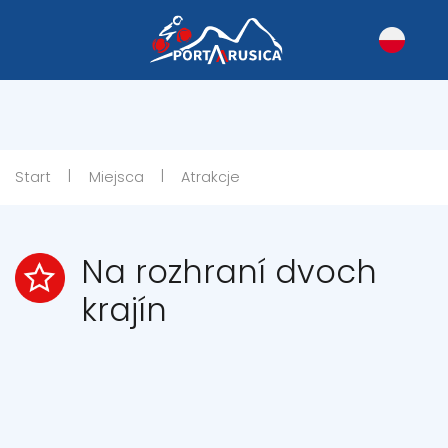
|
|
Start
Miejsca
Atrakcje
Na rozhraní dvoch
krajín