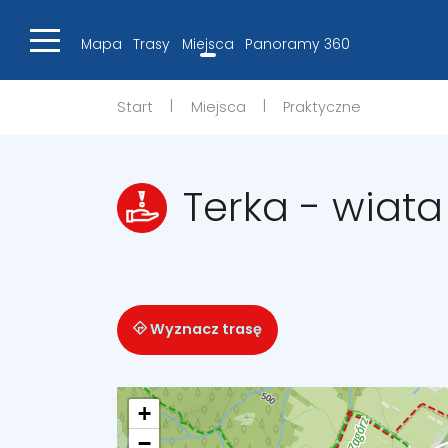
Mapa
Trasy
Miejsca
Panoramy 360
|
|
Start
Miejsca
Praktyczne
Terka - wiata
Wyznacz trasę
+
−