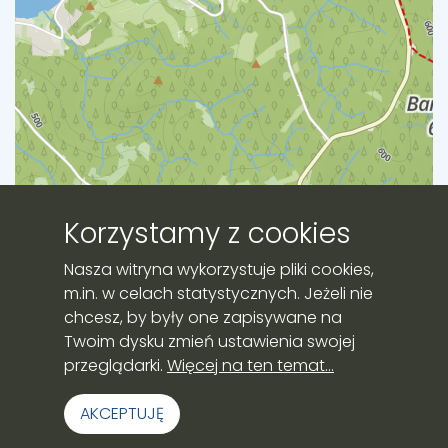
Korzystamy z cookies
Leaflet
|
©
OpenStreetMap
contributors
Nasza witryna wykorzystuje pliki cookies,
m.in. w celach statystycznych. Jeżeli nie
chcesz, by były one zapisywane na
Twoim dysku zmień ustawienia swojej
Website prepared by:
przeglądarki.
Więcej na ten temat...
AKCEPTUJĘ