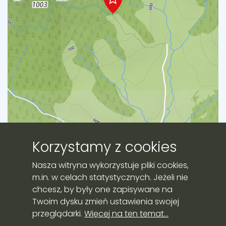
Korzystamy z cookies
Leaflet
|
©
OpenStreetMap
contributors
Nasza witryna wykorzystuje pliki cookies,
m.in. w celach statystycznych. Jeżeli nie
chcesz, by były one zapisywane na
Twoim dysku zmień ustawienia swojej
Strona przygotowana przez:
przeglądarki.
Więcej na ten temat...