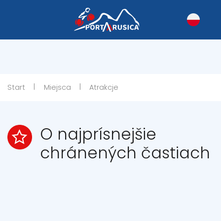
|
|
Start
Miejsca
Atrakcje
O najprísnejšie
chránených častiach