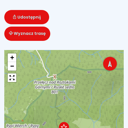
Udostępnij
Wyznacz trasę
+
−